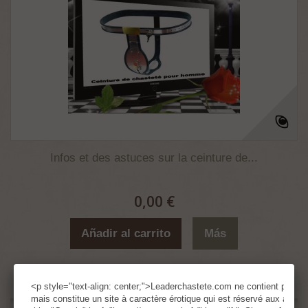
Infos et des astuces sur la ceinture de...
0,00 €
Añadir al carrito
Más
En stock
<p style="text-align: center;">Leaderchastete.com ne contient pas d
mais constitue un site à caractère érotique qui est réservé aux adul