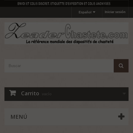
Iniciar sesión
Español
Carrito
vacío
MENÚ