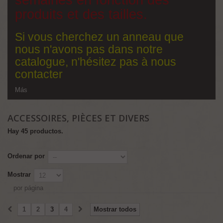
semaines en fonction des
produits et des tailles.
Si vous cherchez un anneau que
nous n'avons pas dans notre
catalogue, n'hésitez pas à nous
contacter
Más
ACCESSOIRES, PIÈCES ET DIVERS
Hay 45 productos.
Ordenar por
Mostrar
por página
1
2
3
4
Mostrar todos