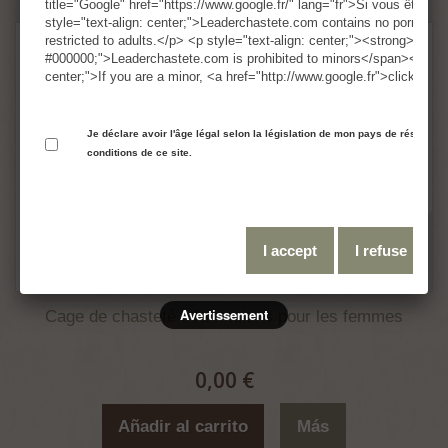
title="Google" href="https://www.google.fr/" lang="fr">Si vous êtes m
style="text-align: center;">Leaderchastete.com contains no pornograp
restricted to adults.</p> <p style="text-align: center;"><strong><span
#000000;">Leaderchastete.com is prohibited to minors</span></stron
center;">If you are a minor, <a href="http://www.google.fr">click her
Je déclare avoir l'âge légal selon la législation de mon pays de résidence
conditions de ce site.
I accept
I refuse
Avertissement
Cage de chasteté informations pour les femmes
0,00 €
Añadir al carrito
Más