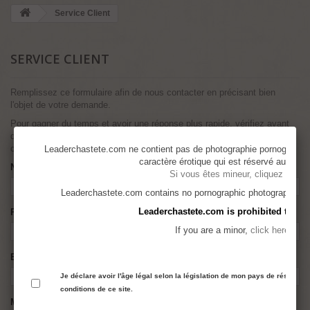
Service Client
SERVICE CLIENT
Remplissez ce formulaire afin de nous contacter en précisant bien
l'objet de votre demande.
Pour gagner du temps et avoir une réponse plus rapide, vérifiez avant
que la réponse ne soit pas déjà donnée dans les autres formulaires de
contacts précédents
Leaderchastete.com ne contient pas de photographie pornographiq
caractère érotique qui est réservé aux adul
Nom
Si vous êtes mineur, cliquez ici
Leaderchastete.com contains no pornographic photography but i
Leaderchastete.com is prohibited to mi
Prénom
If you are a minor,
click here
Email
Je déclare avoir l'âge légal selon la législation de mon pays de résidence
conditions de ce site.
Message