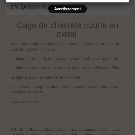
EN SAVOIR PLUS
Avertissement
Cage de chasteté courte en
métal
Avec cette cage de chasteté, compressez la verge au point de
pouvoir l’appeler « clitoris »
La longueur totale de la cage de chasteté est d’environ 50mm
Le diamètre intérieur de la cage de chasteté est d’environ 35mm
Le diamètre de l’anneau est environ 45mm
L’anneau et la cage de chasteté ne peuvent pas tourner parce
que l’axe est carré
Cadenas fourni
AUTRE Taille de cockring sur commande uniquement ET avec
un délai de 3 semaines environs. (Voir la rubrique sur mesure)