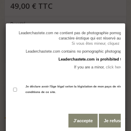
49,00 €
TTC
Quantité
Leaderchastete.com ne contient pas de photographie pornographiq
caractère érotique qui est réservé aux adul
Si vous êtes mineur, cliquez ici
Leaderchastete.com contains no pornographic photography but i
Ajouter au panier
Leaderchastete.com is prohibited to mi
If you are a minor,
click here
Je déclare avoir l'âge légal selon la législation de mon pays de résidence
conditions de ce site.
J'accepte
Je refuse