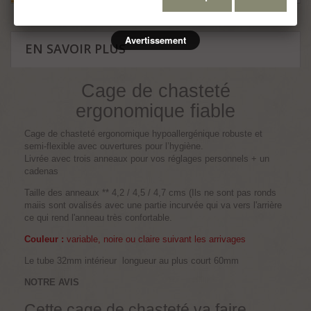
Avertissement
EN SAVOIR PLUS
Cage de chasteté
ergonomique fiable
Cage de chasteté ergonomique hypoallergénique robuste et
semi-flexible avec ouvertures pour l’hygiène.
Livrée avec trois anneaux pour vos réglages personnels + un
cadenas
Taille des anneaux ** 4,2 / 4,5 / 4,7 cms (Ils ne sont pas ronds
maiis sont ovalisés avec une partie incurvée qui va vers l'arrière
ce qui rend l'anneau très confortable.
Couleur :
variable, noire ou claire suivant les arrivages
Le tube 32mm intérieur longueur au plus court 60mm
NOTRE AVIS
Cette cage de chasteté va faire