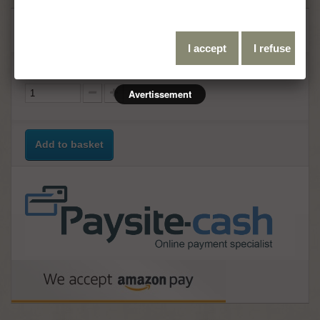
59,00 €
VAT incl.
I accept
I refuse
Quantity
Avertissement
Add to basket