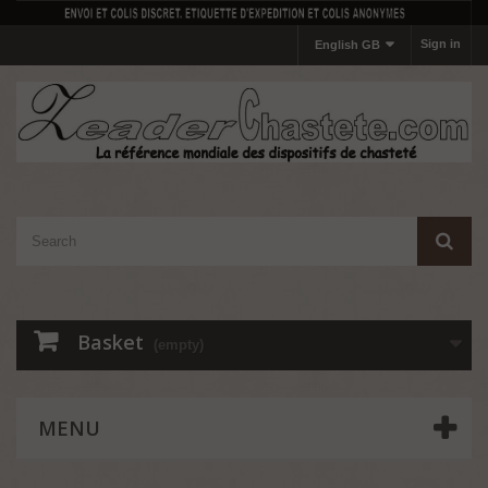
Sign in
English GB
Basket
(empty)
MENU