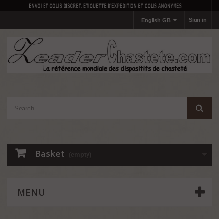
Sign in
English GB
Basket
(empty)
MENU