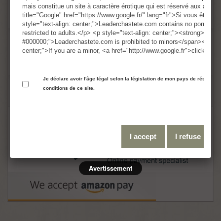
mais constitue un site à caractère érotique qui est réservé aux adul
49,95 €
VAT incl.
title="Google" href="https://www.google.fr/" lang="fr">Si vous êtes m
style="text-align: center;">Leaderchastete.com contains no pornograp
restricted to adults.</p> <p style="text-align: center;"><strong><span
#000000;">Leaderchastete.com is prohibited to minors</span></stron
Quantity
center;">If you are a minor, <a href="http://www.google.fr">click her
Je déclare avoir l'âge légal selon la législation de mon pays de résidence
conditions de ce site.
Add to basket
I accept
I refuse
Avertissement