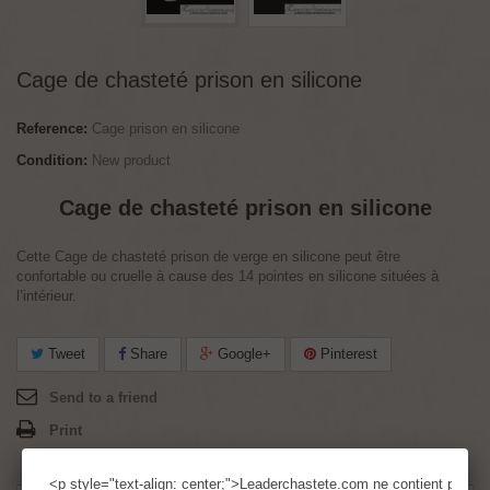
Cage de chasteté prison en silicone
Reference:
Cage prison en silicone
Condition:
New product
Cage de chasteté prison en silicone
Cette Cage de chasteté prison de verge en silicone peut être
confortable ou cruelle à cause des 14 pointes en silicone situées à
l’intérieur.
Tweet
Share
Google+
Pinterest
Send to a friend
Print
<p style="text-align: center;">Leaderchastete.com ne contient pas d