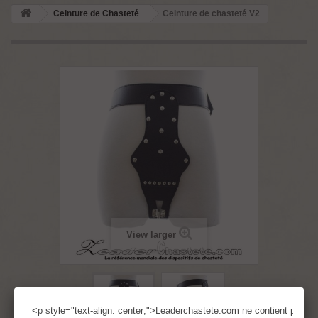
Ceinture de Chasteté
Ceinture de chasteté V2
View larger
<p style="text-align: center;">Leaderchastete.com ne contient pas d