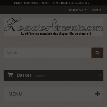
Sign in
English GB
Basket
(empty)
MENU