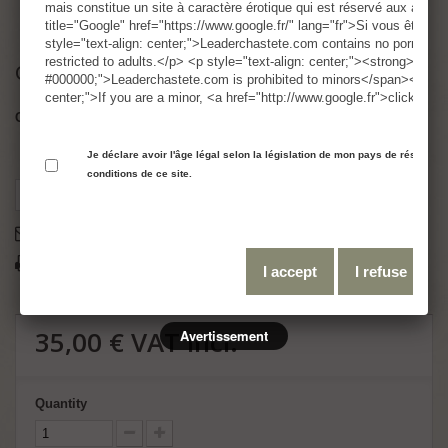
mais constitue un site à caractère érotique qui est réservé aux adul
title="Google" href="https://www.google.fr/" lang="fr">Si vous êtes m
style="text-align: center;">Leaderchastete.com contains no pornograp
restricted to adults.</p> <p style="text-align: center;"><strong><span
Ceinture de chasteté V2
#000000;">Leaderchastete.com is prohibited to minors</span></stron
center;">If you are a minor, <a href="http://www.google.fr">click her
Condition:
New product
RUPTURE DE STOCK délais 3 semaines environs
Je déclare avoir l'âge légal selon la législation de mon pays de résidence
conditions de ce site.
Tweet
Share
Google+
Pinterest
Send to a friend
Print
I accept
I refuse
35,00 €
VAT incl.
Avertissement
Quantity